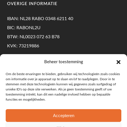
OVERIGE INFORMATIE
IBAN: NL28 RABO 0348 6211 40
BIC: RABONL2U
BTW: NL0023 072 63 B78
KVK: 73219886
Beheer toestemming
KLANTENSERVICE
Om de beste ervaringen te bieden, gebruiken wij technologieën zoals cookies
om informatie over je apparaat op te slaan en/of te raadplegen. Door in te
Levering & Retourneren
stemmen met deze technologieën kunnen wij gegevens zoals surfgedrag of
unieke ID's op deze site verwerken. Als je geen toestemming geeft of uw
Algemene Voorwaarden
toestemming intrekt, kan dit een nadelige invloed hebben op bepaalde
functies en mogelijkheden.
Privacy Beleid
Accepteren