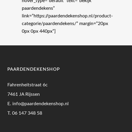
hover_type=”default” text=”bekijk
paardendekens”
link=”https://paardendekenshop.nl/product-
categorie/paardendekens/” margin=”20px
0px 0px 440px”]
PAARDENDEKENSHOP
Fahrenheitstraat 6c
7461 JA Rijssen
E.
info@paardendekenshop.nl
T.
06 147 348 58