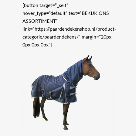
[button target=”_self”
hover_type=”default” text=”BEKIJK ONS
ASSORTIMENT”
link=”https://paardendekenshop.nl/product-
categorie/paardendekens/” margin=”20px
0px 0px 0px”]