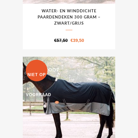
Dit
WATER- EN WINDDICHTE
product
PAARDENDEKEN 300 GRAM –
heeft
ZWART/GRIJS
meerdere
variaties.
Oorspronkelijke
Huidige
€
57,50
€
39,50
Deze
prijs
prijs
optie
was:
is:
kan
€57,50.
€39,50.
UITVERKOOP
gekozen
NIET OP
worden
op
VOORRAAD
de
productpagina