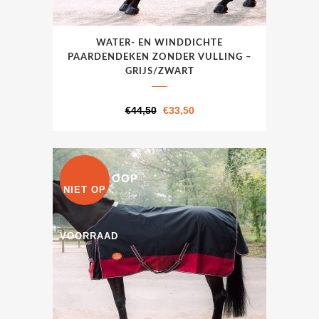
Dit
WATER- EN WINDDICHTE
product
PAARDENDEKEN ZONDER VULLING –
heeft
GRIJS/ZWART
meerdere
variaties.
Oorspronkelijke
Huidige
€
44,50
€
33,50
Deze
prijs
prijs
optie
was:
is:
kan
€44,50.
€33,50.
UITVERKOOP
gekozen
NIET OP
worden
op
VOORRAAD
de
productpagina