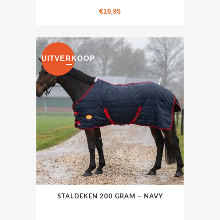
€
19,95
UITVERKOOP
Dit
STALDEKEN 200 GRAM – NAVY
product
heeft