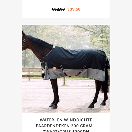
meerdere
variaties.
Oorspronkelijke
Huidige
€
52,50
€
39,50
Deze
prijs
prijs
optie
was:
is:
kan
€52,50.
€39,50.
gekozen
worden
op
de
productpagina
Dit
WATER- EN WINDDICHTE
product
PAARDENDEKEN 200 GRAM –