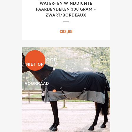
Dit
WATER- EN WINDDICHTE
product
PAARDENDEKEN 300 GRAM –
heeft
ZWART/BORDEAUX
meerdere
variaties.
€
62,95
Deze
optie
kan
UITVERKOOP
gekozen
NIET OP
worden
op
VOORRAAD
de
productpagina