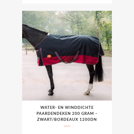
Dit
WATER- EN WINDDICHTE
product
PAARDENDEKEN 200 GRAM –
heeft
ZWART/BORDEAUX 1200DN
meerdere