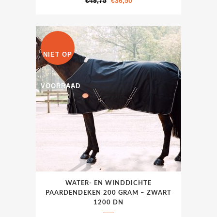
Oorspronkelijke
Huidige
€
49,75
€
36,50
variaties.
prijs
prijs
Deze
was:
is:
optie
€49,75.
€36,50.
kan
NIET OP
gekozen
worden
op
VOORRAAD
de
productpagina
WATER- EN WINDDICHTE
PAARDENDEKEN 200 GRAM – ZWART
1200 DN