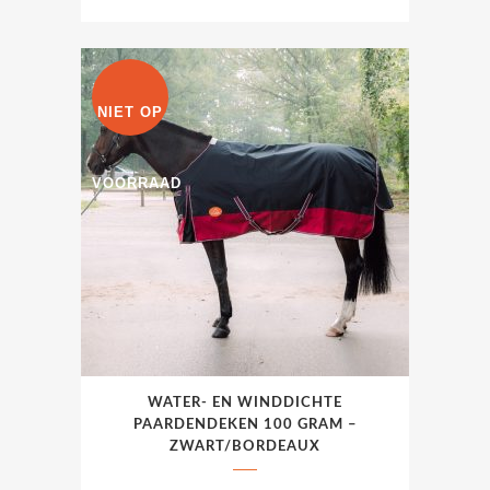
meerdere
variaties.
Deze
optie
NIET OP
kan
gekozen
worden
VOORRAAD
op
de
productpagina
WATER- EN WINDDICHTE
PAARDENDEKEN 100 GRAM –
ZWART/BORDEAUX