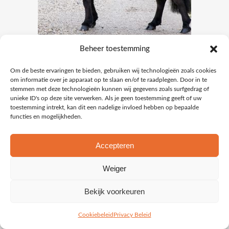
Dit
Beheer toestemming
WATER- EN WINDDICHTE
product
SHETLANDER DEKEN 100 GRAM –
Om de beste ervaringen te bieden, gebruiken wij technologieën zoals cookies
heeft
ZWART/BORDEAUX
om informatie over je apparaat op te slaan en/of te raadplegen. Door in te
meerdere
stemmen met deze technologieën kunnen wij gegevens zoals surfgedrag of
unieke ID's op deze site verwerken. Als je geen toestemming geeft of uw
variaties.
Oorspronkelijke
Huidige
€
49,75
€
36,50
toestemming intrekt, kan dit een nadelige invloed hebben op bepaalde
Deze
prijs
prijs
functies en mogelijkheden.
optie
was:
is:
kan
€49,75.
€36,50.
Accepteren
UITVERKOOP
gekozen
NIET OP
Weiger
worden
op
Bekijk voorkeuren
VOORRAAD
de
productpagina
Cookiebeleid
Privacy Beleid