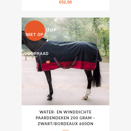
variaties.
€
52,50
Deze
optie
kan
UITVERKOOP
gekozen
NIET OP
worden
op
VOORRAAD
de
productpagina
Dit
WATER- EN WINDDICHTE
product
PAARDENDEKEN 200 GRAM –
heeft
ZWART/BORDEAUX 600DN