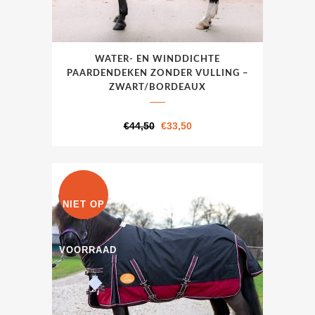
Dit
WATER- EN WINDDICHTE
product
PAARDENDEKEN ZONDER VULLING –
heeft
ZWART/BORDEAUX
meerdere
variaties.
Oorspronkelijke
Huidige
€
44,50
€
33,50
Deze
prijs
prijs
optie
was:
is:
kan
€44,50.
€33,50.
UITVERKOOP
gekozen
NIET OP
worden
op
VOORRAAD
de
productpagina