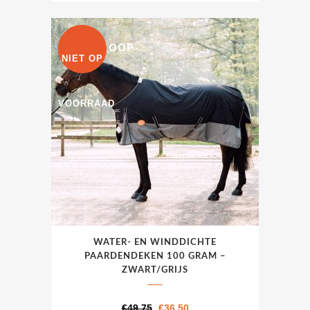
UITVERKOOP
NIET OP
VOORRAAD
Dit
WATER- EN WINDDICHTE
product
PAARDENDEKEN 100 GRAM –
heeft
ZWART/GRIJS
meerdere
variaties.
Oorspronkelijke
Huidige
€
49,75
€
36,50