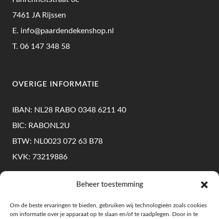
7461 JA Rijssen
E.
info@paardendekenshop.nl
T.
06 147 348 58
OVERIGE INFORMATIE
IBAN: NL28 RABO 0348 6211 40
BIC: RABONL2U
BTW: NL0023 072 63 B78
KVK: 73219886
Beheer toestemming
KLANTENSERVICE
Om de beste ervaringen te bieden, gebruiken wij technologieën zoals cookies
om informatie over je apparaat op te slaan en/of te raadplegen. Door in te