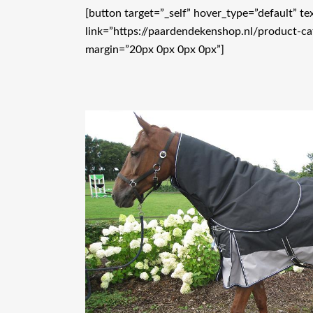
[button target=”_self” hover_type=”default” t
link=”https://paardendekenshop.nl/product-c
margin=”20px 0px 0px 0px”]