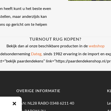
n heeft kunt u het beste even
stellen, maar anderzijds kan
j ons op gericht om te helpen
TURNOUT RUG KOPEN?
Bekijk dan al onze beschikbare producten in de
webshop
andelsonderneming
Dateg,
sinds 1982 ervaring in de import en ex
text=”bekijk paardendekens” link=”https://paardendekenshop.nl/
OVERIGE INFORMATIE
K
IBAN: NL28 RABO 0348 6211 40
Le