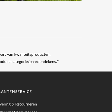
port van kwaliteitsproducten.
product-categorie/paardendekens/”
LANTENSERVICE
vering & Retourneren