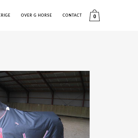
ERIGE
OVER G HORSE
CONTACT
0