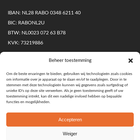
IBAN: NL28 RABO 0348 6211 40
BIC: RABONL2U
BTW: NL0023 072 63 B78
KVK: 73219886
Beheer toestemming
KLANTENSERVICE
Om de beste ervaringen te bieden, gebruiken wij technologieën zoals cookies
om informatie over je apparaat op te slaan en/of te raadplegen. Door in te
Levering & Retourneren
stemmen met deze technologieën kunnen wij gegevens zoals surfgedrag of
unieke ID's op deze site verwerken. Als je geen toestemming geeft of uw
Algemene Voorwaarden
toestemming intrekt, kan dit een nadelige invloed hebben op bepaalde
functies en mogelijkheden.
Privacy Beleid
Accepteren
Weiger