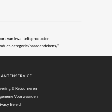
port van kwaliteitsproducten.
product-categorie/paardendekens/”
LANTENSERVICE
vering & Retourneren
lgemene Voorwaarden
ivacy Beleid