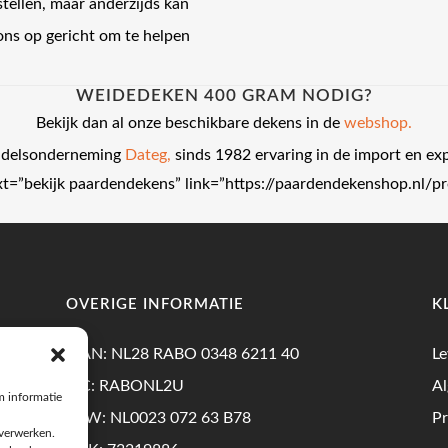
stellen, maar anderzijds kan
j ons op gericht om te helpen
WEIDEDEKEN 400 GRAM NODIG?
Bekijk dan al onze beschikbare dekens in de
webshop.
andelsonderneming
Dateg,
sinds 1982 ervaring in de import en ex
text=”bekijk paardendekens” link=”https://paardendekenshop.nl/
OVERIGE INFORMATIE
K
IBAN: NL28 RABO 0348 6211 40
Le
BIC: RABONL2U
A
m informatie
BTW: NL0023 072 63 B78
Pr
 verwerken.