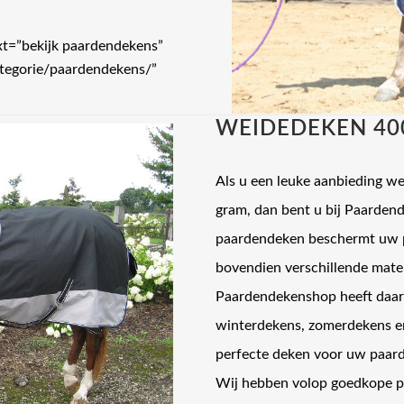
ext=”bekijk paardendekens”
ategorie/paardendekens/”
WEIDEDEKEN 40
Als u een leuke aanbieding w
gram, dan bent u bij Paardend
paardendeken beschermt uw p
bovendien verschillende mate
Paardendekenshop heeft daar
winterdekens, zomerdekens en
perfecte deken voor uw paard
Wij hebben volop goedkope pa