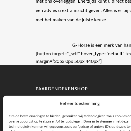
met ons overleggen. Enerzijds kunt u direct be
een advies u extra inzicht geven. Alles is er bi
met het maken van de juiste keuze.
G-Horse is een merk van h
[button target=”_self” hover_type=”default” 
margin=”20px 0px 50px 440px”]
PAARDENDEKENSHOP
Fahrenheitstraat 6c
Beheer toestemming
7461 JA Rijssen
Om de beste ervaringen te bieden, gebruiken wij technologieën zoals cookies o
over je apparaat op te slaan en/of te raadplegen. Door in te stemmen met deze
E.
info@paardendekenshop.nl
technologieën kunnen wij gegevens zoals surfgedrag of unieke ID's op deze site