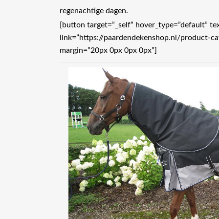
regenachtige dagen.
[button target=”_self” hover_type=”default” t
link=”https://paardendekenshop.nl/product-c
margin=”20px 0px 0px 0px”]