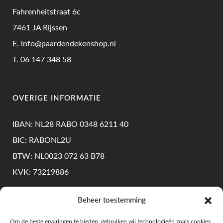
Fahrenheitstraat 6c
7461 JA Rijssen
E.
info@paardendekenshop.nl
T.
06 147 348 58
OVERIGE INFORMATIE
IBAN: NL28 RABO 0348 6211 40
BIC: RABONL2U
BTW: NL0023 072 63 B78
KVK: 73219886
Beheer toestemming
KLANTENSERVICE
Om de beste ervaringen te bieden, gebruiken wij technologieën zoals cookies