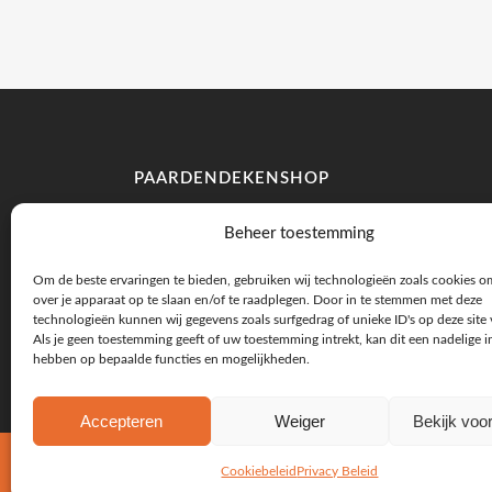
PAARDENDEKENSHOP
Fahrenheitstraat 6c
Beheer toestemming
7461 JA Rijssen
Om de beste ervaringen te bieden, gebruiken wij technologieën zoals cookies o
over je apparaat op te slaan en/of te raadplegen. Door in te stemmen met deze
E.
info@paardendekenshop.nl
technologieën kunnen wij gegevens zoals surfgedrag of unieke ID's op deze site
T.
06 147 348 58
Als je geen toestemming geeft of uw toestemming intrekt, kan dit een nadelige 
hebben op bepaalde functies en mogelijkheden.
Accepteren
Weiger
Bekijk voo
© 2024 Paardendekenshop | Powered by
Netr
Cookiebeleid
Privacy Beleid