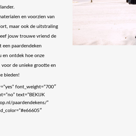
lander.
aterialen en voorzien van
fort, maar ook de uitstraling
eef jouw trouwe vriend de
et een paardendeken
u en ontdek hoe onze
 voor de unieke grootte en
te bieden!
w=”yes” font_weight=”700″
nt=”no” text=”BEKIJK
op.nl/paardendekens/”
ound_color=”#e66605″