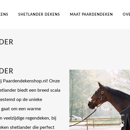
KENS
SHETLANDER DEKENS
MAAT PAARDENDEKEN
OV
DER
DER
ij Paardendekenshop.nl! Onze
tlander biedt een breed scala
afgestemd op de unieke
nu gaat om een warme
veelzijdige regendeken, bij
en shetlander die perfect