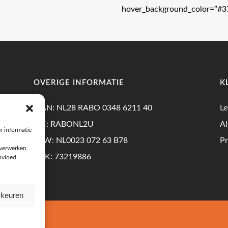
hover_background_color=”#3
OVERIGE INFORMATIE
K
IBAN: NL28 RABO 0348 6211 40
Le
BIC: RABONL2U
A
m informatie
BTW: NL0023 072 63 B78
Pr
 verwerken.
KVK: 73219886
invloed
rkeuren
on ICT