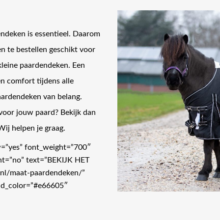
ndeken is essentieel. Daarom
n te bestellen geschikt voor
 kleine paardendeken. Een
 comfort tijdens alle
paardendeken van belang.
voor jouw paard? Bekijk dan
ij helpen je graag.
w=”yes” font_weight=”700″
ent=”no” text=”BEKIJK HET
.nl/maat-paardendeken/”
ound_color=”#e66605″