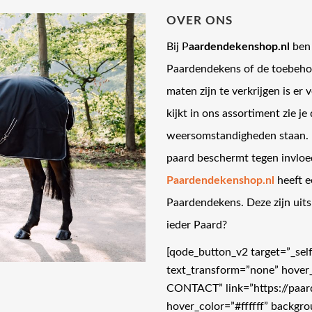
OVER ONS
Bij P
aardendekenshop.nl
ben 
Paardendekens of de toebehor
maten zijn te verkrijgen is e
kijkt in ons assortiment zie j
weersomstandigheden staan. M
paard beschermt tegen invloe
Paardendekenshop.nl
heeft e
Paardendekens. Deze zijn uits
ieder Paard?
[qode_button_v2 target=”_se
text_transform=”none” hover
CONTACT” link=”https://paard
hover_color=”#ffffff” backg