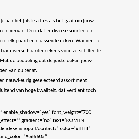
je aan het juiste adres als het gaat om jouw
en hiervan. Doordat er diverse soorten en
r voor elk paard een passende deken. Wanneer je
e daar diverse Paardendekens voor verschillende
et de bedoeling dat de juiste deken jouw
den van buitenaf.
en nauwkeurig geselecteerd assortiment
luitend van hoge kwaliteit, dat verdient toch
lf” enable_shadow=”yes” font_weight=”700″
_effect=”” gradient=”no” text=”KOM IN
endekenshop.nl/contact/” color=”#ffffff”
round_color=”#e66605″