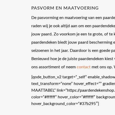
PASVORM EN MAATVOERING
De pasvorming en maatvoering van een paarde
raden wij je ook altijd aan om een paardendeke
jouw paard. Zo voorkom je een te grote, of te
paardendeken biedt jouw paard bescherming en
seizoenen in het jaar. Daardoor is een goede 
Benieuwd hoe je de juiste paardendeken kiest 
ons assortiment of neem
contact
met ons op. W
[qode_button_v2 target=”_self” enable_shado
text_transform=”none” hover_effect=”” gradi
MAATTABEL” link=”https://paardendekenshop
color=”#ffffff” hover_color=”#ffffff” backgr
hover_background_color=”#37b295″]