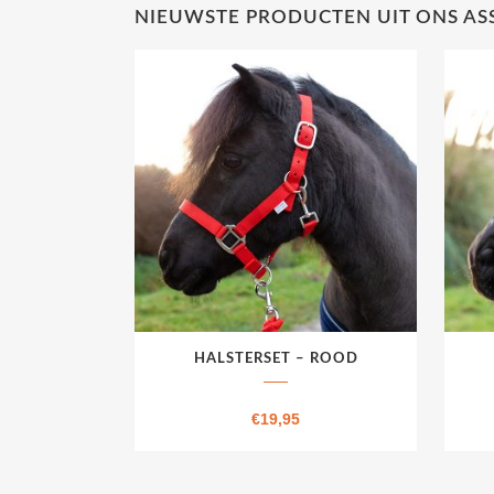
NIEUWSTE PRODUCTEN UIT ONS A
Dit
Dit
HALSTERSET – ROOD
product
produ
heeft
heeft
€
19,95
meerdere
meerd
variaties.
variati
Deze
Deze