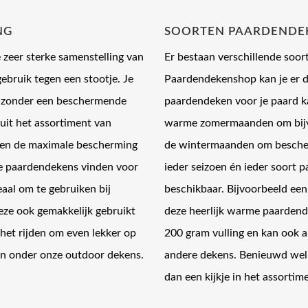
optie
NG
SOORTEN PAARDENDE
kan
en
gekozen
zeer sterke samenstelling van
Er bestaan verschillende soo
n
worden
bruik tegen een stootje. Je
Paardendekenshop kan je er d
op
el zonder een beschermende
paardendeken voor je paard ka
de
ctpagina
productpagina
uit het assortiment van
warme zomermaanden om bijvoo
ken de maximale bescherming
de wintermaanden om bescher
je paardendekens vinden voor
ieder seizoen én ieder soort 
eaal om te gebruiken bij
beschikbaar. Bijvoorbeeld een
ze ook gemakkelijk gebruikt
deze heerlijk warme paardende
 het rijden om even lekker op
200 gram vulling en kan ook 
en onder onze outdoor dekens.
andere dekens. Benieuwd welk
dan een kijkje in het assortim