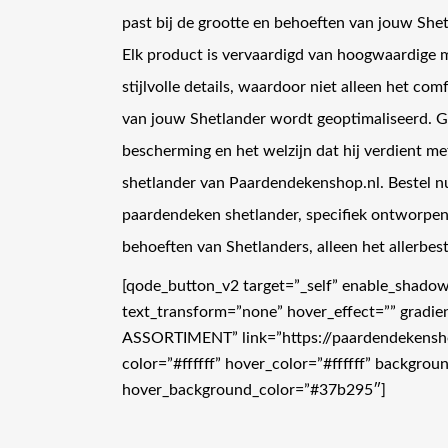
past bij de grootte en behoeften van jouw Shet
Elk product is vervaardigd van hoogwaardige m
stijlvolle details, waardoor niet alleen het com
van jouw Shetlander wordt geoptimaliseerd. G
bescherming en het welzijn dat hij verdient m
shetlander van Paardendekenshop.nl. Bestel n
paardendeken shetlander, specifiek ontworpen
behoeften van Shetlanders, alleen het allerbes
[qode_button_v2 target=”_self” enable_shado
text_transform=”none” hover_effect=”” gradie
ASSORTIMENT” link=”https://paardendekensh
color=”#ffffff” hover_color=”#ffffff” backgr
hover_background_color=”#37b295″]