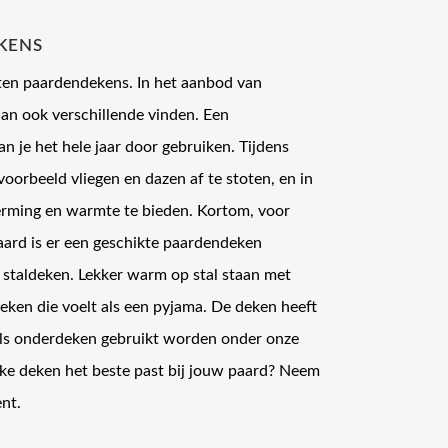
optie
KENS
kan
gekozen
rten paardendekens. In het aanbod van
worden
an ook verschillende vinden. Een
op
n je het hele jaar door gebruiken. Tijdens
de
productpagina
rbeeld vliegen en dazen af te stoten, en in
ming en warmte te bieden. Kortom, voor
paard is er een geschikte paardendeken
 staldeken. Lekker warm op stal staan met
ken die voelt als een pyjama. De deken heeft
als onderdeken gebruikt worden onder onze
e deken het beste past bij jouw paard? Neem
ent.