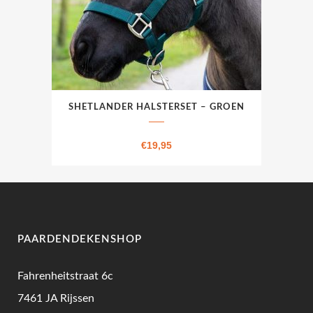
productpagina
SHETLANDER HALSTERSET – GROEN
€
19,95
PAARDENDEKENSHOP
Fahrenheitstraat 6c
7461 JA Rijssen