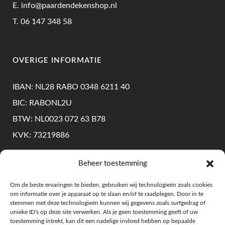
E.
info@paardendekenshop.nl
T.
06 147 348 58
OVERIGE INFORMATIE
IBAN: NL28 RABO 0348 6211 40
BIC: RABONL2U
BTW: NL0023 072 63 B78
KVK: 73219886
Beheer toestemming
KLANTENSERVICE
Om de beste ervaringen te bieden, gebruiken wij technologieën zoals cookies
om informatie over je apparaat op te slaan en/of te raadplegen. Door in te
Levering & Retourneren
stemmen met deze technologieën kunnen wij gegevens zoals surfgedrag of
unieke ID's op deze site verwerken. Als je geen toestemming geeft of uw
Algemene Voorwaarden
toestemming intrekt, kan dit een nadelige invloed hebben op bepaalde