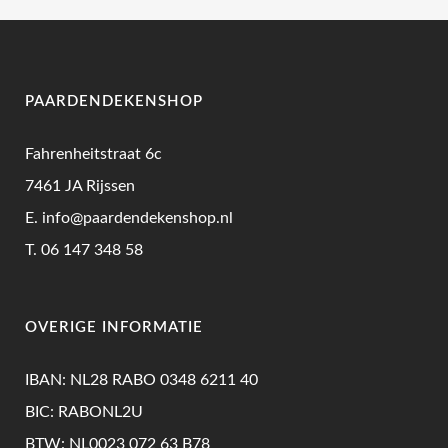
optie
was:
is:
kan
€44,50.
€33,50.
gekozen
worden
PAARDENDEKENSHOP
op
de
Fahrenheitstraat 6c
productpagina
7461 JA Rijssen
E.
info@paardendekenshop.nl
T.
06 147 348 58
OVERIGE INFORMATIE
IBAN: NL28 RABO 0348 6211 40
BIC: RABONL2U
BTW: NL0023 072 63 B78