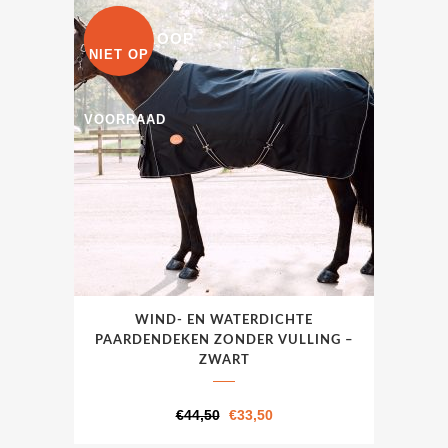
kan
€44,50.
€33,50.
UITVERKOOP
gekozen
NIET OP
worden
op
VOORRAAD
de
productpagina
Dit
WIND- EN WATERDICHTE
product
PAARDENDEKEN ZONDER VULLING –
heeft
ZWART
meerdere
variaties.
Oorspronkelijke
Huidige
€
44,50
€
33,50
Deze
prijs
prijs