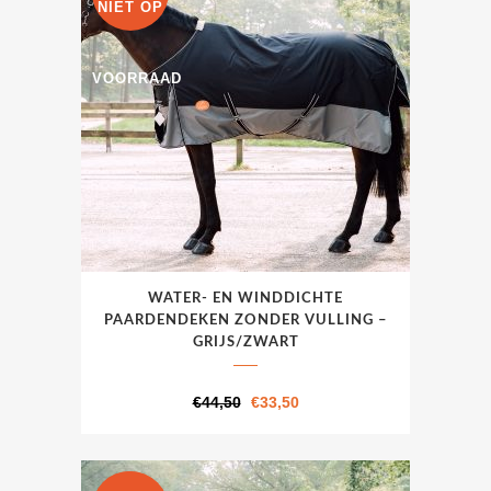
NIET OP
gekozen
worden
op
VOORRAAD
de
productpagina
Dit
WATER- EN WINDDICHTE
product
PAARDENDEKEN ZONDER VULLING –
heeft
GRIJS/ZWART
meerdere
variaties.
Oorspronkelijke
Huidige
€
44,50
€
33,50
Deze
prijs
prijs
optie
was:
is:
kan
€44,50.
€33,50.