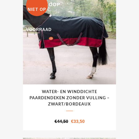
UITVERKOOP
gekozen
NIET OP
worden
op
VOORRAAD
de
productpagina
Dit
WATER- EN WINDDICHTE
product
PAARDENDEKEN ZONDER VULLING –
heeft
ZWART/BORDEAUX
meerdere
variaties.
Oorspronkelijke
Huidige
€
44,50
€
33,50
Deze
prijs
prijs
optie
was:
is: