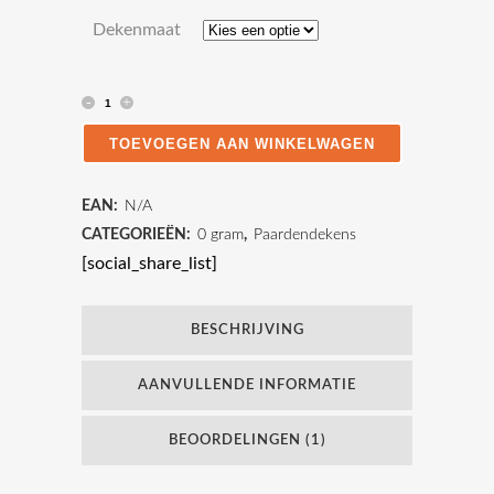
Dekenmaat
Water-
en
TOEVOEGEN AAN WINKELWAGEN
winddichte
EAN:
N/A
paardendeken
CATEGORIEËN:
0 gram
,
Paardendekens
zonder
[social_share_list]
vulling
BESCHRIJVING
-
zwart/bordeaux
AANVULLENDE INFORMATIE
quantity
BEOORDELINGEN (1)