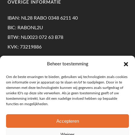
OVERIGE INFORMATIE
IBAN: NL28 RABO 0348 6211 40
BIC: RABONL2U
BTW: NL0023 072 63 B78
KVK: 73219886
Beheer toestemming
KLANTENSERVICE
Om de beste ervaringen te bieden, gebruiken wij technologieën zoals cookies
om informatie over je apparaat op te slaan en/of te raadplegen. Door in te
Levering & Retourneren
stemmen met deze technologieën kunnen wij gegevens zoals surfgedrag of
unieke ID's op deze site verwerken. Als je geen toestemming geeft of uw
Algemene Voorwaarden
toestemming intrekt, kan dit een nadelige invloed hebben op bepaalde
functies en mogelijkheden.
Privacy Beleid
Accepteren
Weiger