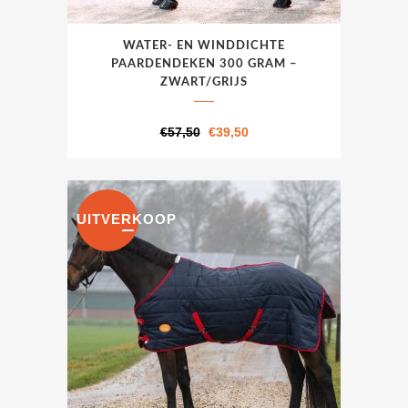
Dit
WATER- EN WINDDICHTE
product
PAARDENDEKEN 300 GRAM –
heeft
ZWART/GRIJS
meerdere
variaties.
Oorspronkelijke
Huidige
€
57,50
€
39,50
Deze
prijs
prijs
optie
was:
is:
kan
€57,50.
€39,50.
UITVERKOOP
gekozen
worden
op
de
productpagina