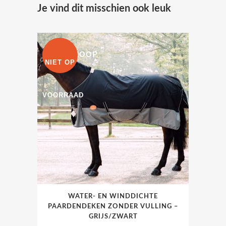
Je vind dit misschien ook leuk
UITVERKOOP
NIET OP
VOORRAAD
Dit
WATER- EN WINDDICHTE
product
PAARDENDEKEN ZONDER VULLING –
heeft
GRIJS/ZWART