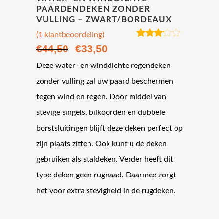
PAARDENDEKEN ZONDER
VULLING – ZWART/BORDEAUX
(
1
klantbeoordeling)
Gewaardeerd
1
€
44,50
€
33,50
Oorspronkelijke
Huidige
3.00
op
5
prijs
prijs
Deze water- en winddichte regendeken
gebaseerd
op
was:
is:
zonder vulling zal uw paard beschermen
klantbeoordeling
€44,50.
€33,50.
tegen wind en regen. Door middel van
stevige singels, bilkoorden en dubbele
borstsluitingen blijft deze deken perfect op
zijn plaats zitten. Ook kunt u de deken
gebruiken als staldeken. Verder heeft dit
type deken geen rugnaad. Daarmee zorgt
het voor extra stevigheid in de rugdeken.