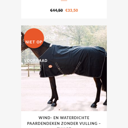
meerdere
variaties.
Oorspronkelijke
Huidige
€
44,50
€
33,50
Deze
prijs
prijs
optie
was:
is:
kan
€44,50.
€33,50.
UITVERKOOP
gekozen
NIET OP
worden
op
VOORRAAD
de
productpagina
Dit
WIND- EN WATERDICHTE
product
PAARDENDEKEN ZONDER VULLING –