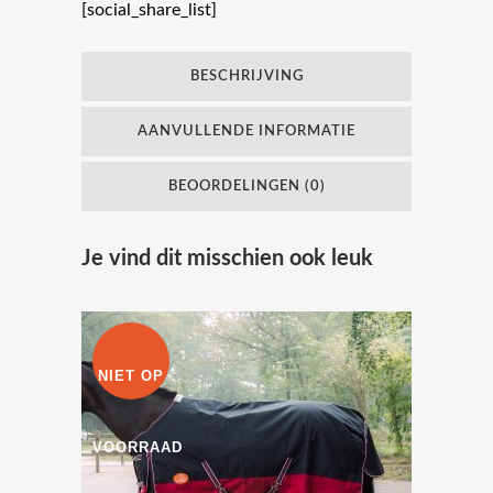
[social_share_list]
gram
-
BESCHRIJVING
zwart/bordeaux
AANVULLENDE INFORMATIE
1200DN
quantity
BEOORDELINGEN (0)
Je vind dit misschien ook leuk
NIET OP
VOORRAAD