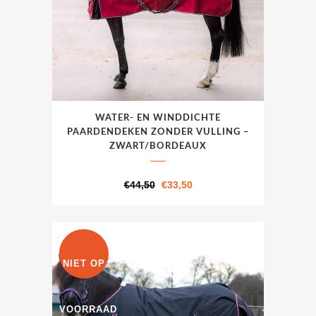
de
productpagina
Dit
WATER- EN WINDDICHTE
product
PAARDENDEKEN ZONDER VULLING –
heeft
ZWART/BORDEAUX
meerdere
variaties.
Oorspronkelijke
Huidige
€
44,50
€
33,50
Deze
prijs
prijs
optie
was:
is:
kan
€44,50.
€33,50.
UITVERKOOP
gekozen
NIET OP
worden
op
VOORRAAD
de