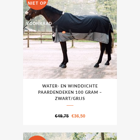
NIET OP
de
productpagina
VOORRAAD
Dit
WATER- EN WINDDICHTE
product
PAARDENDEKEN 100 GRAM –
heeft
ZWART/GRIJS
meerdere
variaties.
Oorspronkelijke
Huidige
€
49,75
€
36,50
Deze
prijs
prijs
optie
was:
is:
kan