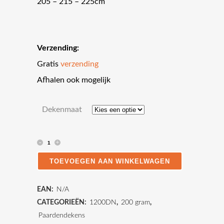
205 – 215 – 225cm
Verzending:
Gratis
verzending
Afhalen ook mogelijk
Dekenmaat
Water-
en
TOEVOEGEN AAN WINKELWAGEN
winddichte
EAN:
N/A
paardendeken
CATEGORIEËN:
1200DN
,
200 gram
,
200
Paardendekens