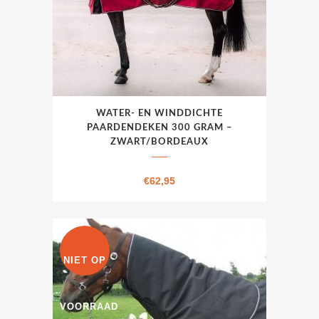
Dit
WATER- EN WINDDICHTE
product
PAARDENDEKEN 300 GRAM –
heeft
ZWART/BORDEAUX
meerdere
variaties.
€
62,95
Deze
optie
kan
gekozen
NIET OP
worden
op
VOORRAAD
de