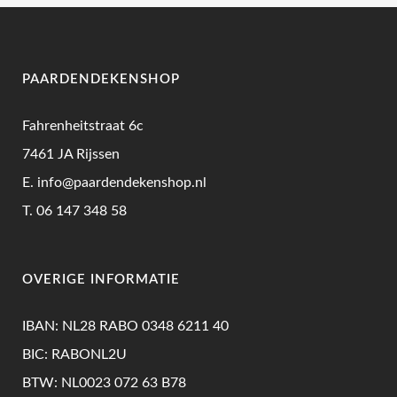
was:
is:
optie
€62,50.
€47,50.
kan
gekozen
PAARDENDEKENSHOP
worden
op
Fahrenheitstraat 6c
de
7461 JA Rijssen
productpagina
E.
info@paardendekenshop.nl
T.
06 147 348 58
OVERIGE INFORMATIE
IBAN: NL28 RABO 0348 6211 40
BIC: RABONL2U
BTW: NL0023 072 63 B78