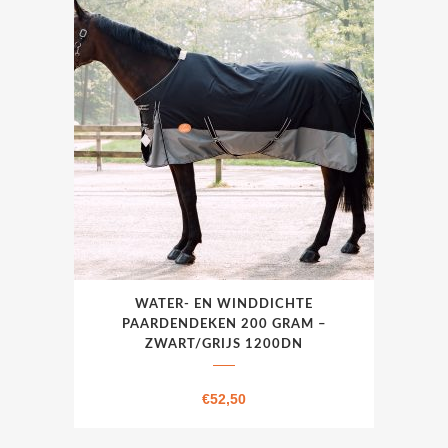
€49,75.
€36,50.
kan
gekozen
worden
op
de
productpagina
Dit
WATER- EN WINDDICHTE
product
PAARDENDEKEN 200 GRAM –
heeft
ZWART/GRIJS 1200DN
meerdere
variaties.
€
52,50
Deze