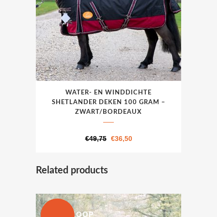
productpagina
Dit
WATER- EN WINDDICHTE
product
SHETLANDER DEKEN 100 GRAM –
heeft
ZWART/BORDEAUX
meerdere
variaties.
Oorspronkelijke
Huidige
€
49,75
€
36,50
Deze
prijs
prijs
optie
was:
is:
Related products
kan
€49,75.
€36,50.
gekozen
worden
op
UITVERKOOP