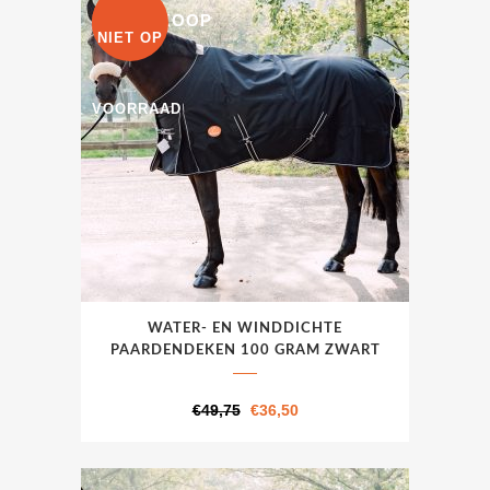
€49,75.
€36,50.
UITVERKOOP
gekozen
NIET OP
worden
op
VOORRAAD
de
productpagina
Dit
WATER- EN WINDDICHTE
product
PAARDENDEKEN 100 GRAM ZWART
heeft
meerdere
Oorspronkelijke
Huidige
€
49,75
€
36,50
variaties.
prijs
prijs
Deze
was:
is:
optie