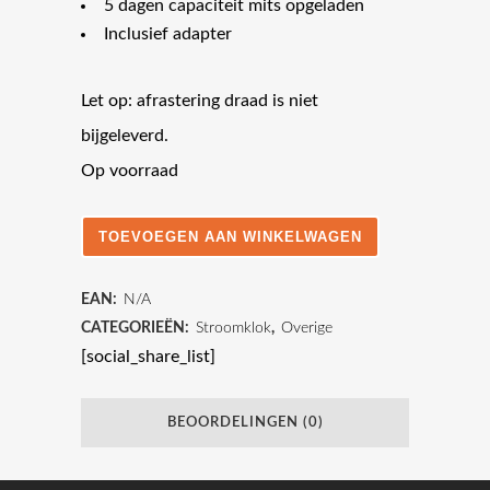
5 dagen capaciteit mits opgeladen
Inclusief adapter
Let op: afrastering draad is niet
bijgeleverd.
Op voorraad
TOEVOEGEN AAN WINKELWAGEN
Weide
stroomklok
EAN:
N/A
Solar
CATEGORIEËN:
Stroomklok
,
Overige
[social_share_list]
quantity
BEOORDELINGEN (0)